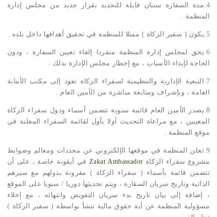
4.مدة السفارة سنتان قابلة للتجديد بقرار جديد من مجلس إدارة
المنظمة .
5.يكون ( سفير الزكاة ) ممثلا للمنظمة في تحقيق أهدافها داخل بلده .
6.يحق لمجلس إدارة المنظمة منفردا إلغاء تعيين السفارة ، ودون
الحاجة لإبداء الأسباب ، مع إخطار مجلس الإدارة بذلك .
7.التبعية الإدارية والتنظيمية لسفراء الزكاة تعود إلى مكتب الأمانة
العامة ، وبإشراف ومتابعة مباشرة من الأمين العام .
8.يصدر الأمين العام قائمة سنوية تتضمن أسماء ودول سفراء الزكاة
المعينين ، مع مراعاة التحديث أولا بأول لقائمة السفراء المعلنة في
موقع المنظمة .
9.تعلن المنظمة في موقعها الإلكتروني عن محددات ومعالم وضوابط
مشروع سفراء الزكاة
Ambassador
Zakat
في أيقونة خاصة ، على أن
تتضمن قائمة بأسماء ( سفراء الزكاة ) مقرونة بدولهم مع سيرهم
الذاتية وتاريخ سريان السفارة ، ويتم تحديثها دوريا / سنويا على الموقع
، إضافة إلى بيان تاريخ بدء سريان التفويض وانتهائه ، مع إخلاء
مسؤولية المنظمة عن أية حقوق مالية تنشأ بواسطة ( سفير الزكاة )