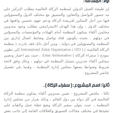
أولا : المقدمة :
إن طبيعة العمل الدولي لمنظمة الزكاة العالمية يتطلب التركيز على
مد جسور التواصل والتعاون والتنسيق مع مختلف الدول والمسؤولين
فيها من أجل التمكين لفريضة الزكاة ودعم جهود تحسين واقعها في
مختلف الدول ، وإن هذا الهدف الاستراتيجي يتطلب وجود مندوبين
محليين أكفاء يمثلون المنظمة أمام الهيئات والمؤسسات والمسؤلين
في دولهم ، بحيث يكونون قناة تواصل وضابط اتصال إداري بين
المنظمة والمسؤولين في دولته ، ومن أجل ذلك فقد بادرت ( منظمة
الزكاة العالمية ) International Zakat Organization ( IZO ) إلى تطوير
نموذج ( سفراء الزكاة ) Zakat Ambassadors ، حيث يتم اختيار وتعيين
ممثلين أكفاء جديرين بتمثيل المنظمة في دولهم ، وذلك وفق لائحة
شروط وضوابط يضعها مجلس إدارة المنظمة ، وفيما يلي تفصيل
عناصر المشروع :
ثانيا : اسم المشروع : ( سفراء الزكاة ) .
ثالثا : ملخص المشروع : تعيين مندوبين أكفاء يمثلون منظمة الزكاة
العالمية في كل دولة من دول العالم ، وذلك بقرار من مجلس إدارة
المنظمة ، حيث يتولى سفير الزكاة وضع خطة عمل والقيام على
تنفيذها في مختلف مجالات التسويق والعلاقات العامة إلى جانب بعض