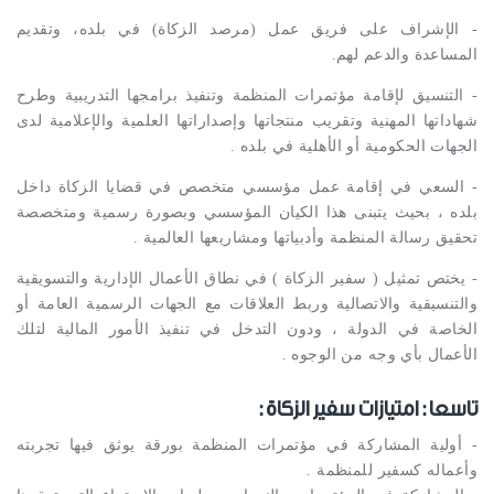
- الإشراف على فريق عمل (مرصد الزكاة) في بلده، وتقديم
المساعدة والدعم لهم.
- التنسيق لإقامة مؤتمرات المنظمة وتنفيذ برامجها التدريبية وطرح
شهاداتها المهنية وتقريب منتجاتها وإصداراتها العلمية والإعلامية لدى
الجهات الحكومية أو الأهلية في بلده .
- السعي في إقامة عمل مؤسسي متخصص في قضايا الزكاة داخل
بلده ، بحيث يتبنى هذا الكيان المؤسسي وبصورة رسمية ومتخصصة
تحقيق رسالة المنظمة وأدبياتها ومشاريعها العالمية .
- يختص تمثيل ( سفير الزكاة ) في نطاق الأعمال الإدارية والتسويقية
والتنسيقية والاتصالية وربط العلاقات مع الجهات الرسمية العامة أو
الخاصة في الدولة ، ودون التدخل في تنفيذ الأمور المالية لتلك
الأعمال بأي وجه من الوجوه .
تاسعا : امتيازات سفير الزكاة :
- أولية المشاركة في مؤتمرات المنظمة بورقة يوثق فيها تجربته
وأعماله كسفير للمنظمة .