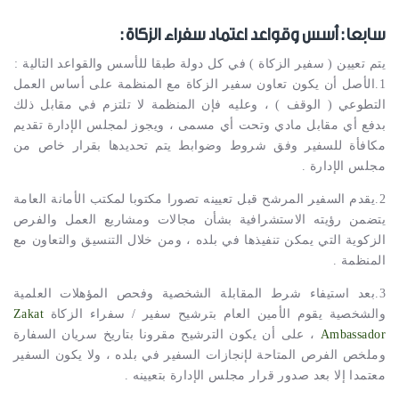
سابعا : أسس وقواعد اعتماد سفراء الزكاة :
يتم تعيين ( سفير الزكاة ) في كل دولة طبقا للأسس والقواعد التالية :
1.الأصل أن يكون تعاون سفير الزكاة مع المنظمة على أساس العمل
التطوعي ( الوقف ) ، وعليه فإن المنظمة لا تلتزم في مقابل ذلك
بدفع أي مقابل مادي وتحت أي مسمى ، ويجوز لمجلس الإدارة تقديم
مكافأة للسفير وفق شروط وضوابط يتم تحديدها بقرار خاص من
مجلس الإدارة .
2.يقدم السفير المرشح قبل تعيينه تصورا مكتوبا لمكتب الأمانة العامة
يتضمن رؤيته الاستشرافية بشأن مجالات ومشاريع العمل والفرص
الزكوية التي يمكن تنفيذها في بلده ، ومن خلال التنسيق والتعاون مع
المنظمة .
3.بعد استيفاء شرط المقابلة الشخصية وفحص المؤهلات العلمية
والشخصية يقوم الأمين العام بترشيح سفير / سفراء الزكاة
Zakat
Ambassador
، على أن يكون الترشيح مقرونا بتاريخ سريان السفارة
وملخص الفرص المتاحة لإنجازات السفير في بلده ، ولا يكون السفير
معتمدا إلا بعد صدور قرار مجلس الإدارة بتعيينه .