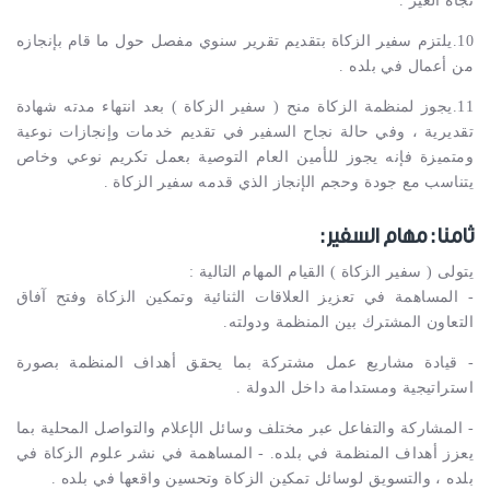
تجاه الغير .
10.يلتزم سفير الزكاة بتقديم تقرير سنوي مفصل حول ما قام بإنجازه
من أعمال في بلده .
11.يجوز لمنظمة الزكاة منح ( سفير الزكاة ) بعد انتهاء مدته شهادة
تقديرية ، وفي حالة نجاح السفير في تقديم خدمات وإنجازات نوعية
ومتميزة فإنه يجوز للأمين العام التوصية بعمل تكريم نوعي وخاص
يتناسب مع جودة وحجم الإنجاز الذي قدمه سفير الزكاة .
ثامنا : مهام السفير :
يتولى ( سفير الزكاة ) القيام المهام التالية :
- المساهمة في تعزيز العلاقات الثنائية وتمكين الزكاة وفتح آفاق
التعاون المشترك بين المنظمة ودولته.
- قيادة مشاريع عمل مشتركة بما يحقق أهداف المنظمة بصورة
استراتيجية ومستدامة داخل الدولة .
- المشاركة والتفاعل عبر مختلف وسائل الإعلام والتواصل المحلية بما
يعزز أهداف المنظمة في بلده. - المساهمة في نشر علوم الزكاة في
بلده ، والتسويق لوسائل تمكين الزكاة وتحسين واقعها في بلده .